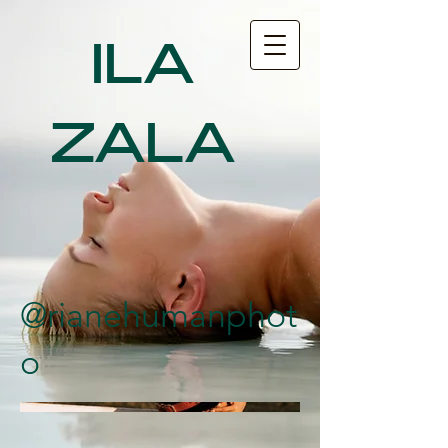
ILA
ZALA
@rianehumanphot
o