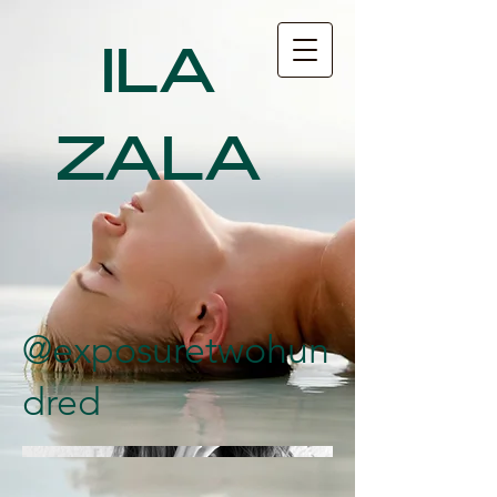
ILA
ZALA
@exposuretwohun
dred